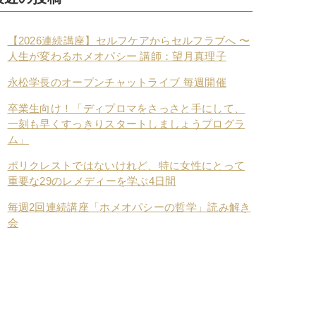
【2026連続講座】セルフケアからセルフラブへ 〜
人生が変わるホメオパシー 講師：望月真理子
永松学長のオープンチャットライブ 毎週開催
卒業生向け！「ディプロマをさっさと手にして、
一刻も早くすっきりスタートしましょうプログラ
ム」
ポリクレストではないけれど、特に女性にとって
重要な29のレメディーを学ぶ4日間
毎週2回連続講座「ホメオパシーの哲学」読み解き
会