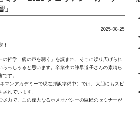
智」
2025-08-25
定！
ーの哲学 病の声を聴く」を読まれ、そこに繰り広げられ
いらっしゃると思います。卒業生の諫早道子さんの素晴ら
書です。
lds」（ハーネマンアカデミーで現在邦訳準備中）では、大胆にもスピ
をされています。
ご尽力で、この偉大なるホメオパシーの巨匠のセミナーが