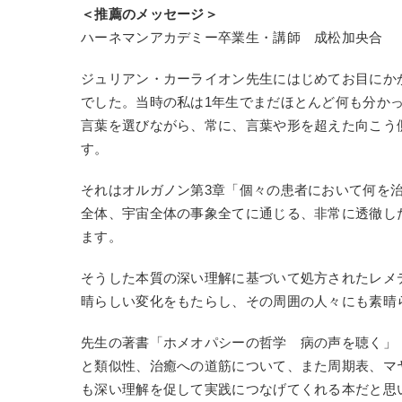
＜推薦のメッセージ＞
ハーネマンアカデミー卒業生・講師 成松加央合
ジュリアン・カーライオン先生にはじめてお目にかか
でした。当時の私は1年生でまだほとんど何も分か
言葉を選びながら、常に、言葉や形を超えた向こう
す。
それはオルガノン第3章「個々の患者において何を
全体、宇宙全体の事象全てに通じる、非常に透徹し
ます。
そうした本質の深い理解に基づいて処方されたレメ
晴らしい変化をもたらし、その周囲の人々にも素晴
先生の著書「ホメオパシーの哲学 病の声を聴く」
と類似性、治癒への道筋について、また周期表、マ
も深い理解を促して実践につなげてくれる本だと思