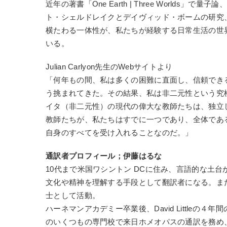
近年の著書「One Earth | Three World
ト・シェルドレイクとデイヴィッド・ボームの研究
横たわる一体性が、私たちが経験する日常生活の世
いる。
Julian Carlyon先生のWebサイトより
「何年もの間、私は多くの困難に直面し、信頼でき
う挑まれてきた。その結果、私は非二元性という究
イタ（非二元性）の現代の偉大な教師たちは、独立
教師たちが、私たちはすでに一つであり、全体であ
自身のすべてを受け入れることなのだ。」
通訳者プロフィール；伊藤はるな
10代まで米国ワシントン DCに住み、言語的な土
文化や精神を理解する手段として翻訳者になる。ま
士として活動。
ハーネマンアカデミー卒業後、David Little
のいくつもの専門校で来日ホメオパスの通訳を務め