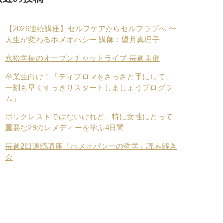
【2026連続講座】セルフケアからセルフラブへ 〜
人生が変わるホメオパシー 講師：望月真理子
永松学長のオープンチャットライブ 毎週開催
卒業生向け！「ディプロマをさっさと手にして、
一刻も早くすっきりスタートしましょうプログラ
ム」
ポリクレストではないけれど、特に女性にとって
重要な29のレメディーを学ぶ4日間
毎週2回連続講座「ホメオパシーの哲学」読み解き
会