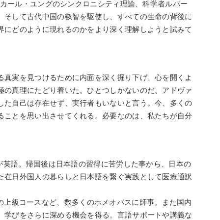
s」で量子論、カール・ユングのシンクロニシティ理論、科学者ルパー
、そして古代中国の叡智を駆使し、すべての生命の背後に
界にどのように現れるのかをより深く理解しようと試みて
る真実を見つけるために内面を深く掘り下げ、心を開くよ
極の真理にたどり着いた。ひとつしかないのだ。アドヴァ
した自己は存在せず、実行者もいないと言う。今、多くの
ることを思い出させてくれる。必要なのは、私たちが自分
台が英語。帰国後は日本語の習得に苦労した事から、日本の
た在日外国人の暮らしと日本語を繋ぐ実践として医療通訳
の４年間の上級コースなど、数多くのホメオパスに師事。また国内
、学びをさらに深める機会を得る。言語サポートや講義な