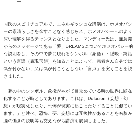
―
同氏のスピリチュアルで、エネルギッシュな講演は、ホメオパシ
ーの素晴らしさを余すことなく感じられ、ホメオパシーへのより
深い理解を得るチャンスとなりました。マンディー氏は、無意識
からのメッセージである「夢」DREAMSについてホメオパシー的
な説明をし、その中で夢に現れるシンボル（象徴）・隠喩・寓話
という言語（表現形態）を知ることによって、患者さん自身では
気が付かない、又は気が付こうとしない「盲点」を突くことを説
きました。
「夢の中のシンボル、象徴がやがて目覚めている時の世界に顕在
化することが時としてあります。これは、Delusion（妄想・幻
想）が現実化したり、恐怖が現実に起こったりすることに似てい
ます。」と述べ、恐怖、夢、妄想には互換性があることを右脳左
脳の働きの説明等も交えながら講演を展開しました。