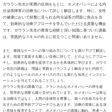
ガウラン先生が実際の症例をもとに、ホメオパシーによる内
分泌系障害の治療法について詳しく解説します。特に、女性
の健康において頻繁に見られる内分泌系の問題に焦点を当
て、効果的な治療アプローチを学んでいただける貴重な機会
です。ガウラン先生の豊富な経験と深い知識に基づいた講義
は、実践的なスキルの向上に役立つこと間違いありません。
また、複雑なケースへの取り組み方についても掘り下げて解説し
ます。現場で直面する難しい症例に対して、どのようにアプロー
チし、効果的な治療を提供できるかを具体的に学びます。ガウラ
ン先生の講義は、理論と実践をバランスよく融合させた内容で、
どのようなレベルのホメオパスの方にも新たな知見とインスピレ
ーションを与えてくれることでしょう。
ガウラン先生の講義では、クラシカルなホメオパシーの枠を超
え、哲学的な洞察も織り交ぜられています。ホメオパシーは単な
る治療法ではなく、人間の全体性を尊重し、個々の生命力を引き
出すための哲学的アプローチでもあります。治療の背後にある深
い意味を探求することで、ホメオパシーの真髄に触れ、患者一人