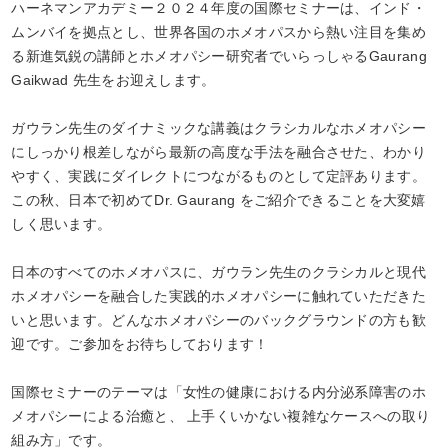
ハーネマンアカデミー２０２４年度の国際セミナーは、インド・
ムンバイを拠点とし、世界各国のホメオパスから熱い注目を集め
る新進気鋭の講師とホメオパシー研究者でいらっしゃるGaurang
Gaikwad 先生をお迎えします。
ガウラン先生のダイナミックな講義はクラシカルなホメオパシー
にしっかり根差しながら最新の高度な手法を融合させた、わかり
やすく、実践にダイレクトにつながるものとして定評あります。
この秋、日本で初めてDr. Gaurang をご紹介できることを大変嬉
しく思います。
日本のすべてのホメオパスに、ガウラン先生のクラシカルと現代
ホメオパシーを融合した実践的ホメオパシーに触れていただきた
いと思います。どんなホメオパシーのバックグラウンドの方も歓
迎です。ご参加をお待ちしております！
国際セミナーのテーマは「女性の健康における内分泌系障害のホ
メオパシーによる治癒と、 上手くいかない複雑なケースへの取り
組み方」です。