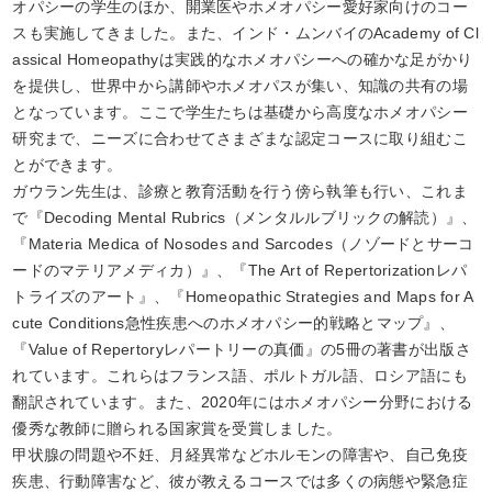
オパシーの学生のほか、開業医やホメオパシー愛好家向けのコー
スも実施してきました。また、インド・ムンバイのAcademy of Cl
assical Homeopathyは実践的なホメオパシーへの確かな足がかり
を提供し、世界中から講師やホメオパスが集い、知識の共有の場
となっています。ここで学生たちは基礎から高度なホメオパシー
研究まで、ニーズに合わせてさまざまな認定コースに取り組むこ
とができます。
ガウラン先生は、診療と教育活動を行う傍ら執筆も行い、これま
で『Decoding Mental Rubrics（メンタルルブリックの解読）』、
『Materia Medica of Nosodes and Sarcodes（ノゾードとサーコ
ードのマテリアメディカ）』、『The Art of Repertorizationレパ
トライズのアート』、『Homeopathic Strategies and Maps for A
cute Conditions急性疾患へのホメオパシー的戦略とマップ』、
『Value of Repertoryレパートリーの真価』の5冊の著書が出版さ
れています。これらはフランス語、ポルトガル語、ロシア語にも
翻訳されています。また、2020年にはホメオパシー分野における
優秀な教師に贈られる国家賞を受賞しました。
甲状腺の問題や不妊、月経異常などホルモンの障害や、自己免疫
疾患、行動障害など、彼が教えるコースでは多くの病態や緊急症