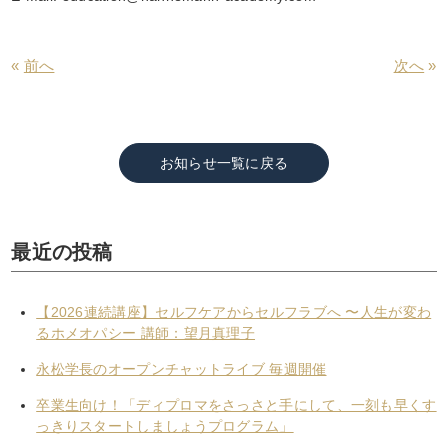
«
前へ
次へ
»
お知らせ一覧に戻る
最近の投稿
【2026連続講座】セルフケアからセルフラブへ 〜人生が変わ
るホメオパシー 講師：望月真理子
永松学長のオープンチャットライブ 毎週開催
卒業生向け！「ディプロマをさっさと手にして、一刻も早くす
っきりスタートしましょうプログラム」