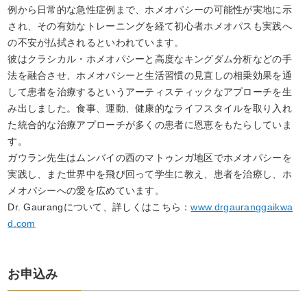
例から日常的な急性症例まで、ホメオパシーの可能性が実地に示
され、その有効なトレーニングを経て初心者ホメオパスも実践へ
の不安が払拭されるといわれています。
彼はクラシカル・ホメオパシーと高度なキングダム分析などの手
法を融合させ、ホメオパシーと生活習慣の見直しの相乗効果を通
して患者を治療するというアーティスティックなアプローチを生
み出しました。食事、運動、健康的なライフスタイルを取り入れ
た統合的な治療アプローチが多くの患者に恩恵をもたらしていま
す。
ガウラン先生はムンバイの西のマトゥンガ地区でホメオパシーを
実践し、また世界中を飛び回って学生に教え、患者を治療し、ホ
メオパシーへの愛を広めています。
Dr. Gaurangについて、詳しくはこちら：
www.drgauranggaikwa
d.com
お申込み