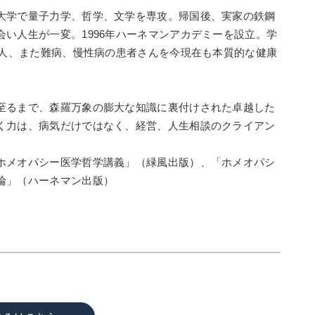
大学で量子力学、哲学、文学を専攻。帰国後、実家の鉄鋼
い人生が一変。1996年ハーネマンアカデミーを設立。学
0人、また難病、慢性病の患者さんを今現在も本質的な健康
至るまで、森羅万象の膨大な知識に裏付けされた卓越した
く力は、病気だけではなく、経営、人生相談のクライアン
ホメオパシー医学哲学講義」（緑風出版）、「ホメオパシ
論」（ハーネマン出版）