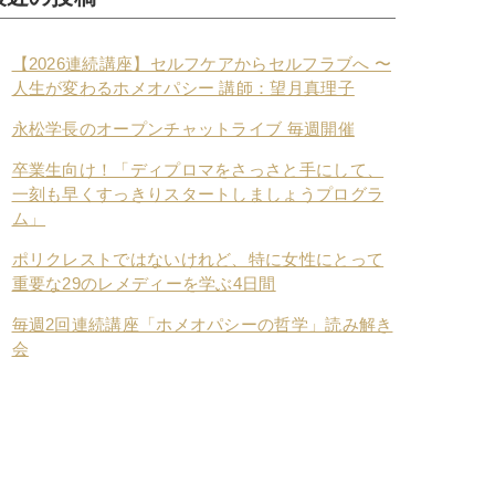
【2026連続講座】セルフケアからセルフラブへ 〜
人生が変わるホメオパシー 講師：望月真理子
永松学長のオープンチャットライブ 毎週開催
卒業生向け！「ディプロマをさっさと手にして、
一刻も早くすっきりスタートしましょうプログラ
ム」
ポリクレストではないけれど、特に女性にとって
重要な29のレメディーを学ぶ4日間
毎週2回連続講座「ホメオパシーの哲学」読み解き
会