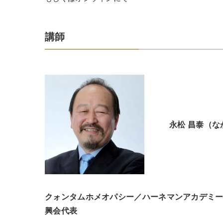
講師
永松 昌泰（な
クォンタムホメオパシー／ハーネマンアカデミ
興会代表